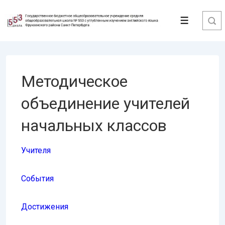
↓
Перейти
Меню
к
основному
содержимому
Методическое
объединение учителей
начальных классов
Учителя
События
Достижения