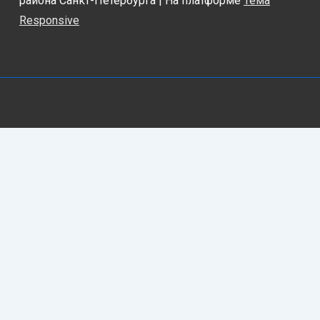
района Санкт-Петербурга
| На платформе
Тема
Responsive