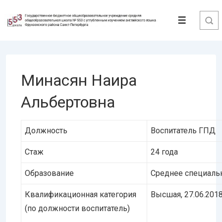
↓
Перейти
Меню
к
основному
содержимому
Минасян Наира
Альбертовна
Должность
Воспитатель ГПД
Стаж
24 года
Образование
Среднее специаль
Квалификационная категория
Высшая, 27.06.201
(по должности воспитатель)