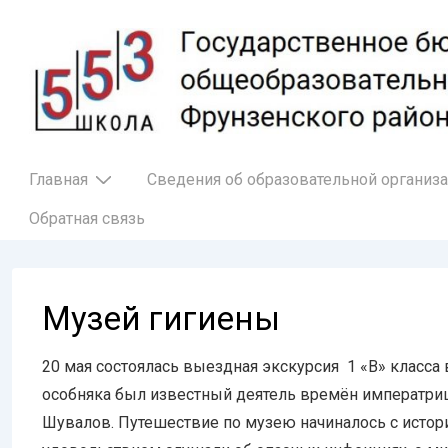
↓
Перейти
к
основному
содержимому
Основная
Главная
Сведения об образовательной организ
навигация
Обратная связь
Музей гигиены
20 мая состоялась выездная экскурсия ​ 1 «В» класс
особняка был известный деятель времён императриц
Шувалов. Путешествие по музею начиналось с истори