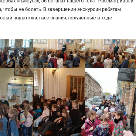
обах и вирусах, об органах нашего тела. ​ Рассматривали
е, чтобы не болеть. В завершении экскурсии ребятам
орый подытожил все знания, полученные в ходе