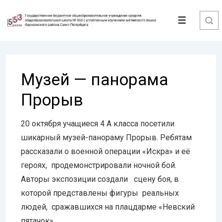
↓
Перейти
Меню
к
основному
содержимому
Музей — панорама
Прорыв
20 октября учащиеся 4 А класса посетили
шикарный музей-панораму Прорыв. Ребятам
рассказали о военной операции «Искра» и её
героях, продемонстрировали ночной бой.
Авторы экспозиции создали сцену боя, в
которой представлены фигуры реальных
людей, сражавшихся на плацдарме «Невский
пятачок».