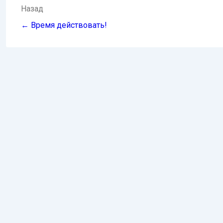
Навигация
Назад
по
← Время действовать!
записям