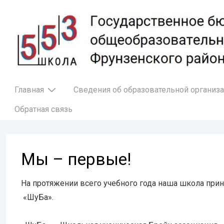
↓
Перейти
к
основному
содержимому
Основная
Главная
Сведения об образовательной организ
навигация
Обратная связь
Мы – первые!
На протяжении всего учебного года наша школа при
«ШуБа».