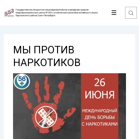
↓
Перейти
Меню
к
основному
содержимому
МЫ ПРОТИВ
НАРКОТИКОВ