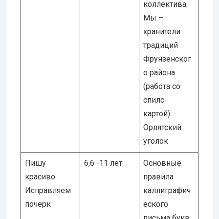
коллектива.
Мы –
хранители
традиций
Фрунзенског
о района
(работа со
спилс-
картой).
Орлятский
уголок
Пишу
6,6 -11 лет
Основные
красиво.
правила
Исправляем
каллиграфич
почерк
еского
письма букв,