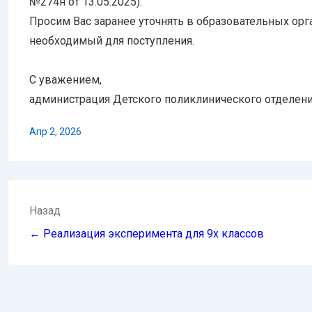
№274н от 13.05.2025).
Просим Вас заранее уточнять в образовательных ор
необходимый для поступления.
С уважением,
администрация Детского поликлинического отделени
Апр 2, 2026
Навигация
Назад
по
← Реализация эксперимента для 9х классов
записям