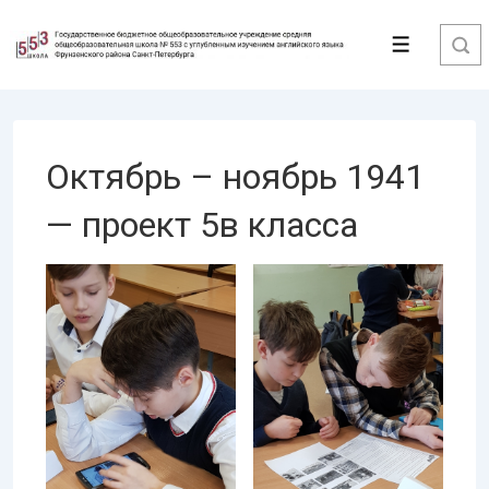
↓
Перейти
Меню
к
основному
содержимому
Октябрь – ноябрь 1941
— проект 5в класса