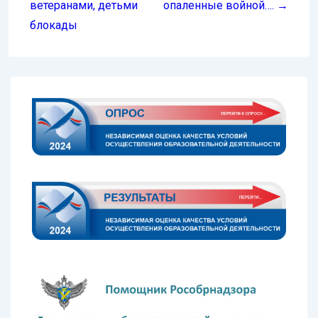
записям
ветеранами, детьми
опаленные войной…. →
блокады