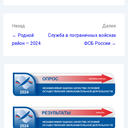
Навигация
Назад
Далее
по
← Родной
Служба в пограничных войсках
записям
район — 2024
ФСБ России →