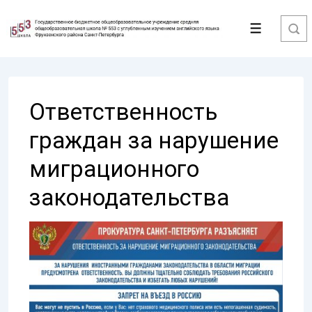
↓
Перейти
Меню
к
основному
содержимому
Ответственность
граждан за нарушение
миграционного
законодательства