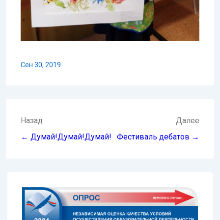
Сен 30, 2019
Навигация
Назад
Далее
по
← Думай!Думай!Думай!
Фестиваль дебатов →
записям