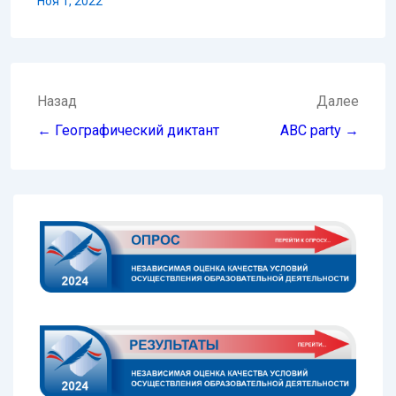
Ноя 1, 2022
Навигация
Назад
Далее
по
← Географический диктант
ABC party →
записям