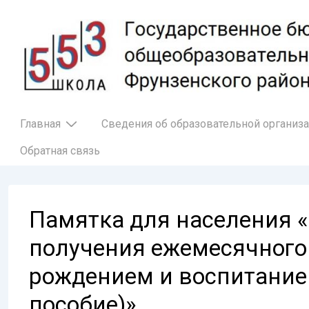
↓
Перейти
к
основному
содержимому
Основная
Главная
Сведения об образовательной организ
навигация
Обратная связь
Памятка для населения «
получения ежемесячного 
рождением и воспитание
пособие)»