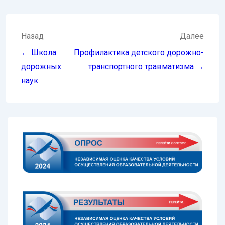
Навигация
Назад
Далее
по
← Школа
Профилактика детского дорожно-
записям
дорожных
транспортного травматизма →
наук