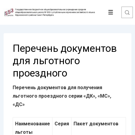
↓
Перейти
Меню
к
основному
содержимому
Перечень документов
для льготного
проездного
Перечень документов для
получения
льготного проездного серии
«ДК», «МС»,
«ДС»
Наименование
Серия
Пакет документов
льготы