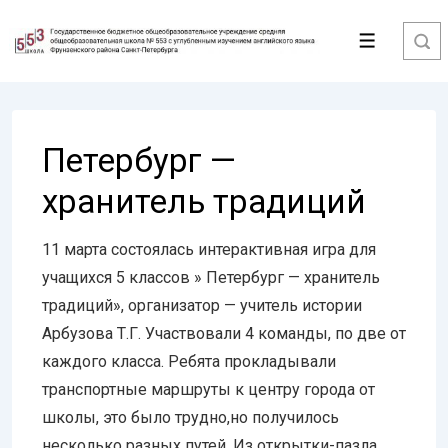
↓
Перейти
Меню
к
основному
содержимому
Петербург —
хранитель традиций
11 марта состоялась интерактивная игра для
учащихся 5 классов » Петербург — хранитель
традиций», организатор — учитель истории
Арбузова Т.Г. Участвовали 4 команды, по две от
каждого класса. Ребята прокладывали
транспортные маршруты к центру города от
школы, это было трудно,но получилось
несколько разных путей. Из открытки-пазла