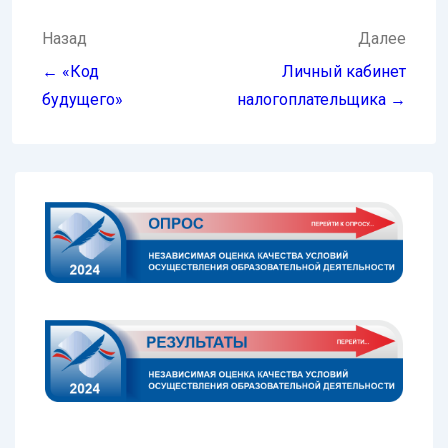
Навигация
Назад
Далее
по
← «Код
Личный кабинет
записям
будущего»
налогоплательщика →