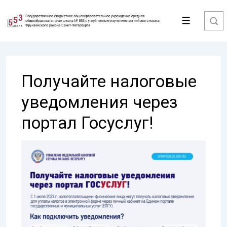
↓
Перейти
Меню
к
основному
содержимому
Получайте налоговые
уведомления через
портал Госуслуг!