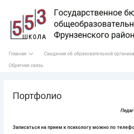
↓
Перейти
к
основному
содержимому
Основная
Главная
Сведения об образовательной организ
навигация
Обратная связь
Портфолио
Педаг
Записаться на прием к психологу можно по телефон