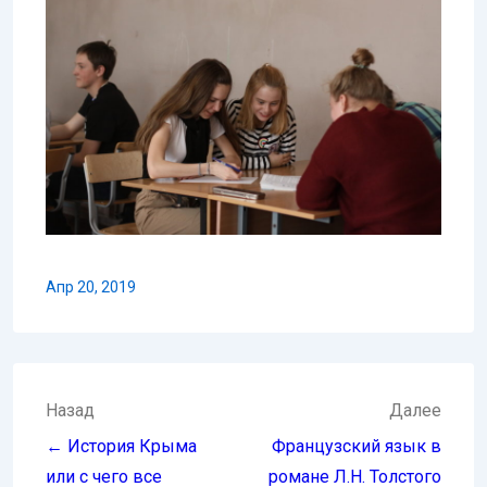
Апр 20, 2019
Навигация
Назад
Далее
по
← История Крыма
Французский язык в
записям
или с чего все
романе Л.Н. Толстого