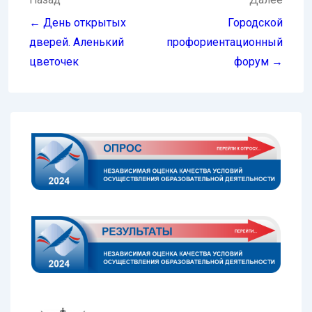
Навигация
по
← День открытых
Городской
записям
дверей. Аленький
профориентационный
цветочек
форум →