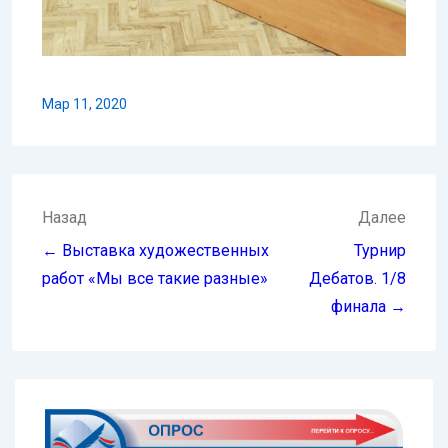
Мар 11, 2020
Навигация
Назад
Далее
по
← Выставка художественных
Турнир
записям
работ «Мы все такие разные»
Дебатов. 1/8
финала →