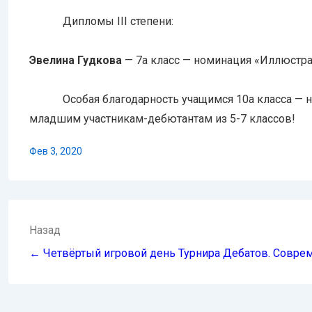
Дипломы III степени:
Эвелина Гудкова
— 7а класс — номинация «Иллюстрац
Особая благодарность учащимся 10а класса — на
младшим участникам-дебютантам из 5-7 классов!
Фев 3, 2020
Навигация
Назад
по
← Четвёртый игровой день Турнира Дебатов. Соврем
записям