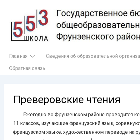
↓
Перейти
к
основному
содержимому
Основная
Главная
Сведения об образовательной организ
навигация
Обратная связь
Преверовские чтения
Ежегодно во Фрунзенском районе проводится конку
11 классов, изучающие французский язык, соревную
французском языке, художественном переводе на ру