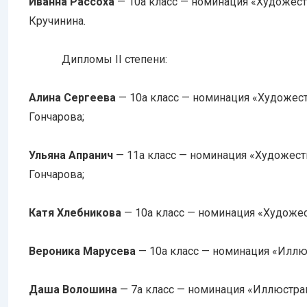
Иванна Рассоха
— 10а класс — номинация «Художест
Кручинина.
Дипломы II степени:
Алина Сергеева
— 10а класс — номинация «Художест
Гончарова;
Ульяна Апранич
— 11а класс — номинация «Художеств
Гончарова;
Катя Хлебникова
— 10а класс — номинация «Художес
Вероника Марусева
— 10а класс — номинация «Иллюс
Даша Волошина
— 7а класс — номинация «Иллюстрац