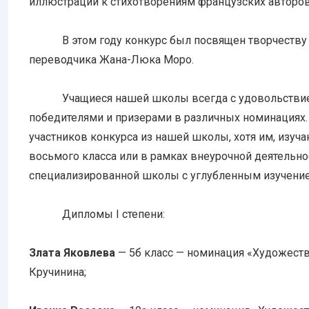
иллюстраций к стихотворениям французских авторов
В этом году конкурс был посвящен творчеству со
переводчика Жана-Люка Моро.
Учащиеся нашей школы всегда с удовольствием у
победителями и призерами в различных номинациях.
участников конкурса из нашей школы, хотя им, изу
восьмого класса или в рамках внеурочной деятельнос
специализированной школы с углубленным изучение
Дипломы I степени:
Злата Яковлева
— 5б класс — номинация «Художеств
Кручинина;