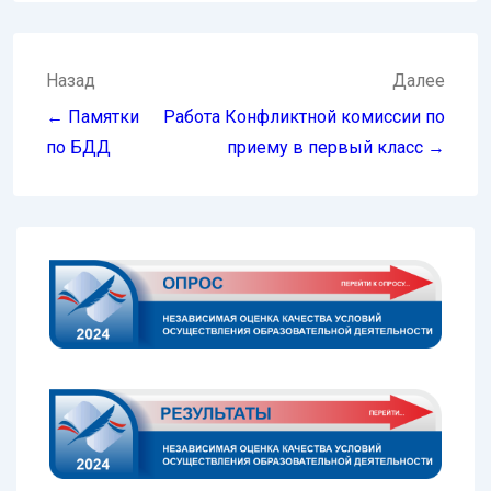
Навигация
Назад
Далее
по
← Памятки
Работа Конфликтной комиссии по
записям
по БДД
приему в первый класс →