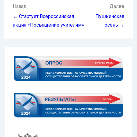
Навигация
Назад
Далее
по
← Стартует Всероссийская
Пушкинская
записям
акция «Посвящение учителям»
осень →