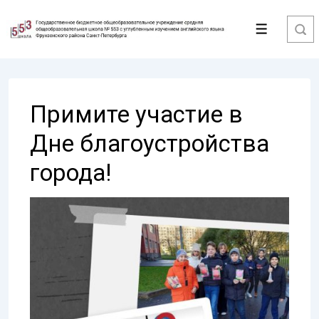
↓
Перейти
Меню
к
основному
содержимому
Примите участие в
Дне благоустройства
города!