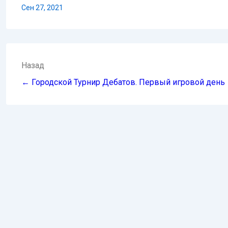
Сен 27, 2021
Навигация
Назад
по
← Городской Турнир Дебатов. Первый игровой день
записям