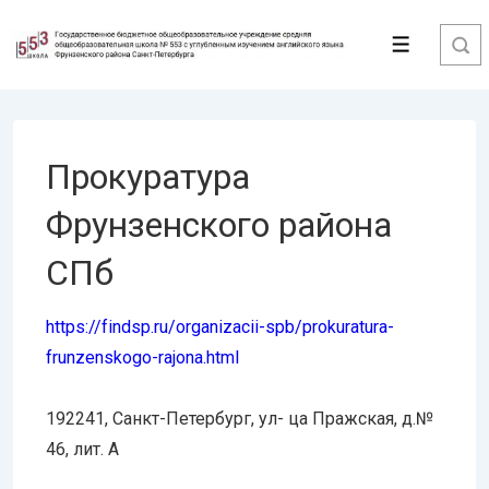
↓
Перейти
Меню
к
основному
содержимому
Прокуратура
Фрунзенского района
СПб
https://findsp.ru/organizacii-
spb/prokuratura-
frunzenskogo-
rajona.html
192241, Санкт-Петербург, ул- ца Пражская, д.№
46, лит. А