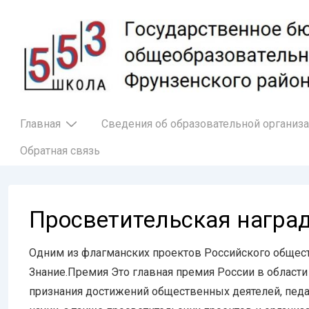
↓
Перейти
к
основному
содержимому
Основная
Главная
Сведения об образовательной организ
навигация
Обратная связь
Просветительская награ
Одним из флагманских проектов Российского общест
Знание.Премия Это главная премия России в области
признания достижений общественных деятелей, педаг