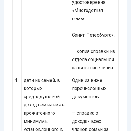
удостоверения
«Многодетная
семья
Санкт-Петербурга»;
— копия справки из
отдела социальной
защиты населения
4.
дети из семей, в
Один из ниже
которых
перечисленных
среднедушевой
документов:
доход семьи ниже
прожиточного
— справка о
минимума,
доходах всех
установленного в
членов семьи за