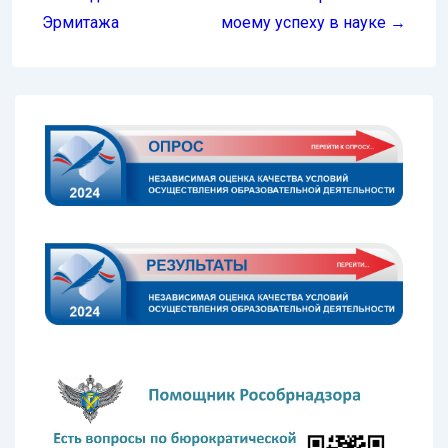
записям
Эрмитажа
моему успеху в науке →