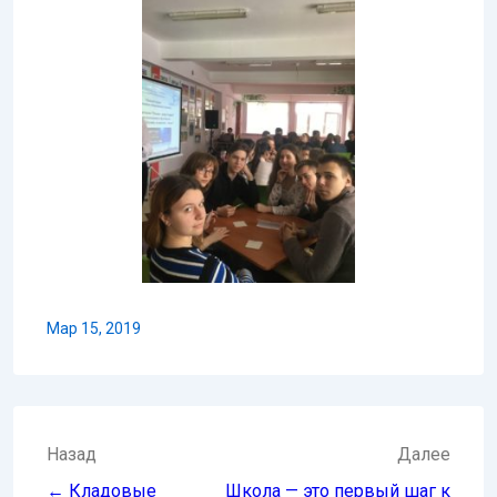
Мар 15, 2019
Навигация
Назад
Далее
по
← Кладовые
Школа — это первый шаг к