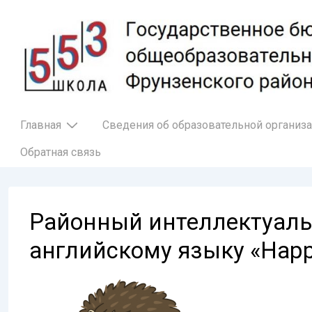
↓
Перейти
к
основному
содержимому
Основная
Главная
Сведения об образовательной организ
навигация
Обратная связь
Районный интеллектуаль
английскому языку «Happ