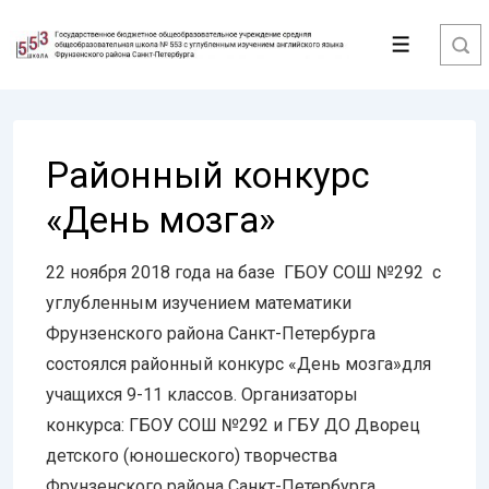
↓
Перейти
Меню
к
основному
содержимому
Районный конкурс
«День мозга»
22 ноября 2018 года на базе ГБОУ СОШ №292 с
углубленным изучением математики
Фрунзенского района Санкт-Петербурга
состоялся районный конкурс «День мозга»для
учащихся 9-11 классов. Организаторы
конкурса: ГБОУ СОШ №292 и ГБУ ДО Дворец
детского (юношеского) творчества
Фрунзенского района Санкт-Петербурга.