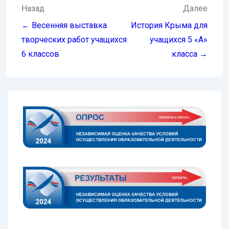
Навигация
Назад
Далее
по
← Весенняя выставка
История Крыма для
записям
творческих работ учащихся
учащихся 5 «А»
6 классов
класса →