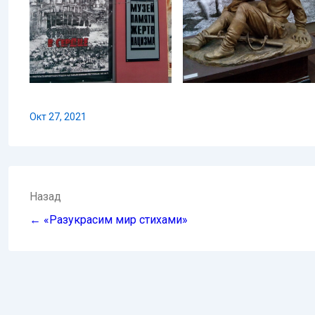
Окт 27, 2021
Навигация
Назад
по
← «Разукрасим мир стихами»
записям