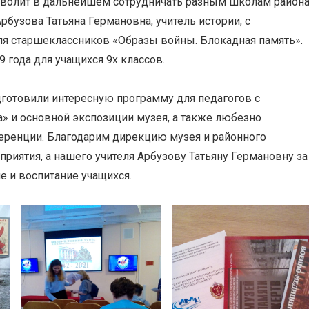
зволит в дальнейшем сотрудничать разным школам район
бузова Татьяна Германовна, учитель истории, с
я старшеклассников «Образы войны. Блокадная память».
9 года для учащихся 9х классов.
одготовили интересную программу для педагогов с
 и основной экспозиции музея, а также любезно
еренции. Благодарим дирекцию музея и районного
риятия, а нашего учителя Арбузову Татьяну Германовну за
е и воспитание учащихся.