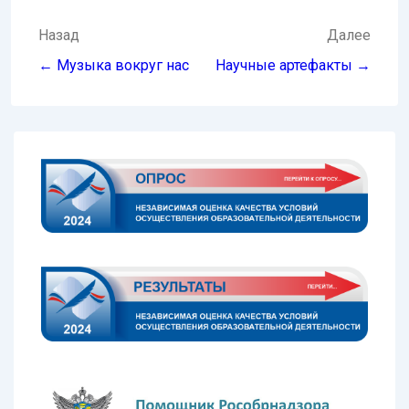
Навигация
Назад
Далее
по
← Музыка вокруг нас
Научные артефакты →
записям