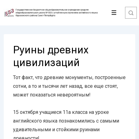
↓
Перейти
Меню
к
основному
содержимому
Руины древних
цивилизаций
Тот факт, что древние монументы, построенные
сотни, а то и тысячи лет назад, все еще стоят,
может показаться невероятным!
15 октября учащиеся 11а класса на уроке
английского языка познакомились с самыми
удивительными и стойкими руинами
древности!