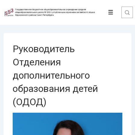
↓
Перейти
Меню
к
основному
содержимому
Руководитель
Отделения
дополнительного
образования детей
(ОДОД)