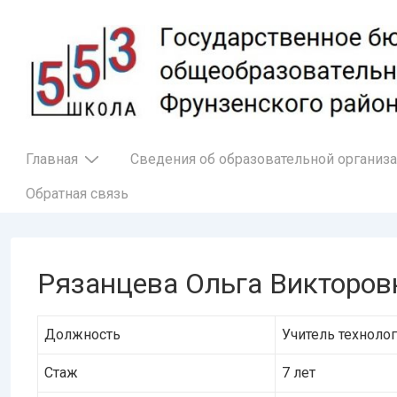
↓
Перейти
к
основному
содержимому
Основная
Главная
Сведения об образовательной организ
навигация
Обратная связь
Рязанцева Ольга Викторов
Должность
Учитель техноло
Стаж
7 лет