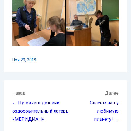
Ноя 29, 2019
Навигация
Назад
Далее
по
← Путевки в детский
Спасем нашу
записям
оздоровительный лагерь
любимую
«МЕРИДИАН»
планету! →