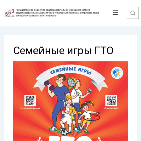
↓
Перейти
Меню
к
основному
содержимому
Семейные игры ГТО