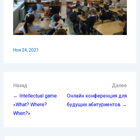
Ноя 24, 2021
Навигация
Назад
Далее
по
← Intellectual game
Онлайн конференция для
записям
«What? Where?
будущих абитуриентов →
When?»