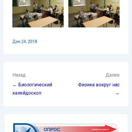
Дек 24, 2018
Навигация
Назад
Далее
по
← Биологический
Физика вокруг нас
записям
калейдоскоп
→