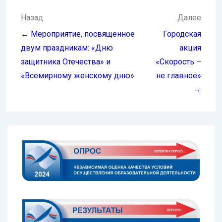
Навигация
Назад
Далее
по
← Мероприятие, посвященное
Городская
записям
двум праздникам: «Дню
акция
защитника Отечества» и
«Скорость –
«Всемирному женскому дню»
не главное»
→