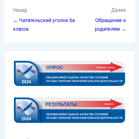
Навигация
Назад
Далее
по
← Читательский уголок 6а
Обращение к
записям
класса
родителям →