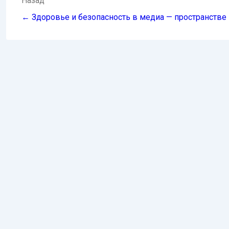
Навигация
Назад
по
← Здоровье и безопасность в медиа — пространстве
записям