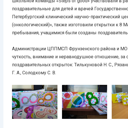
школьной команды «Steps of good» участвовали в р
поздравительные для детей и врачей Государственн
Петербургский клинический научно-практический ц
(онкологический)», также изготовили открытки к 8 
пребывания, учащимися были созданы поздравитель
Администрации ЦППМСП Фрунзенского района и МО 
чуткость, внимание и неравнодушное отношение, за
поздравительных открыток: Тилькуновой Н. С., Рязанц
Г. А., Солодкому С. В.