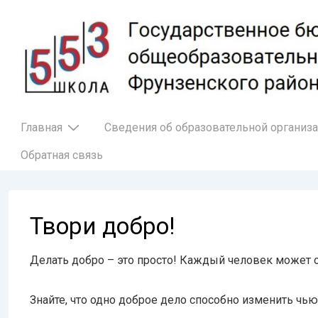
↓
Перейти
к
основному
содержимому
Основная
Главная
Сведения об образовательной организ
навигация
Обратная связь
Твори добро!
Делать добро – это просто! Каждый человек может о
Знайте, что одно доброе дело способно изменить чь