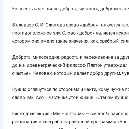
Если есть в человеке доброта, чуткость, доброжелател
В словаре С. И. Ожегова слово «добро» толкуется так
противоположное злу. Слово «добро» является исконн
котором оно имело такие значения, как: храбрый, сил
Доброта, милосердие, радость и переживание за друг
до н.э. древнегреческий философ Платон утверждал: 
счастье». Человек, который делает добро другим, чу
Нужно оглянуться по сторонам и найти, кому нужна п
слово. Мы все – частичка этой жизни. «Станем лучше
Ежегодная акция «Мы – дети, мы – вместе!» районно
реализации плана работы районной программы «Восп