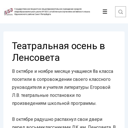
↓
Перейти
Меню
к
основному
содержимому
Театральная осень в
Ленсовета
В октябре и ноябре месяце учащиеся 8а класса
посетили в сопровождении своего классного
руководителя и учителя литературы Егоровой
Л.В. театральные постановки по
произведениям школьной программы.
В октябре радушно распахнул свои двери
перед восьмиклассниками ДК им. Ленсовета. В