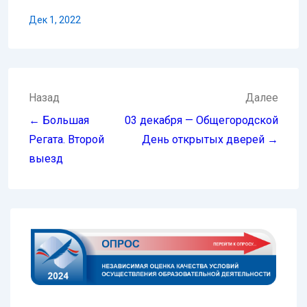
Дек 1, 2022
Навигация
Назад
Далее
по
← Большая
03 декабря — Общегородской
записям
Регата. Второй
День открытых дверей →
выезд