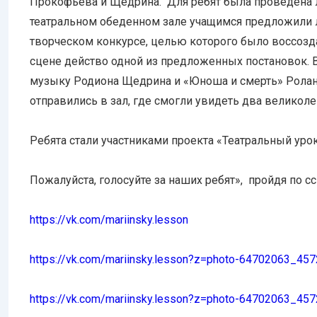
Прокофьева и Щедрина. Для ребят была проведена л
театральном обеденном зале учащимся предложили л
творческом конкурсе, целью которого было воссозд
сцене действо одной из предложенных постановок. В
музыку Родиона Щедрина и «Юноша и смерть» Ролана
отправились в зал, где смогли увидеть два великол
Ребята стали участниками проекта «Театральный уро
Пожалуйста, голосуйте за наших ребят», пройдя по с
https://vk.com/mariinsky.
lesson
https://vk.com/mariinsky.
lesson?z=photo-64702063_
457
https://vk.com/mariinsky.
lesson?z=photo-64702063_
457