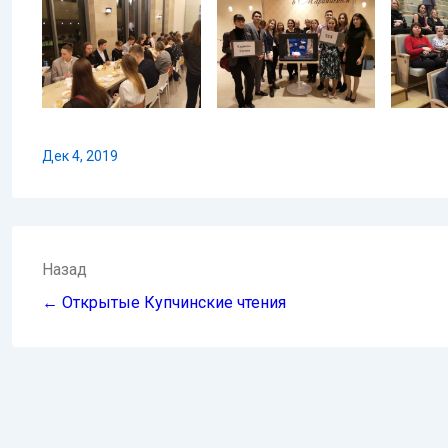
Дек 4, 2019
Навигация
Назад
по
← Открытые Купчинские чтения
записям