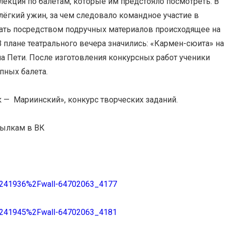
екция по балетам, которые им предстояло посмотреть. В
ёгкий ужин, за чем следовало командное участие в
ать посредством подручных материалов происходящее на
 плане театрального вечера значились: «Кармен-сюита» на
 Пети. После изготовления конкурсных работ ученики
епных балета.
к — Мариинский», конкурс творческих заданий.
сылкам в ВК
241936%2Fwall-64702063_4177
241945%2Fwall-64702063_4181