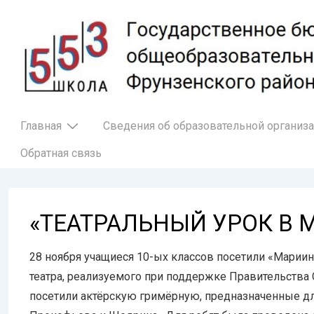
↓
Перейти
к
основному
содержимому
Основная
Главная
Сведения об образовательной организ
навигация
Обратная связь
«ТЕАТРАЛЬНЫЙ УРОК В
28 ноября учащиеся 10-ых классов посетили «Мариин
театра, реализуемого при поддержке Правительства 
посетили актёрскую гримёрную, предназначенные д