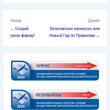
Навигация
Назад
Далее
по
← Создай
Безопасные каникулы или
записям
свою фирму!
Новый Год по Правилам →