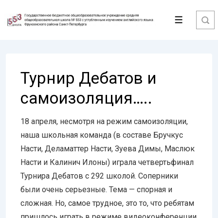
↓
Перейти
Меню
к
основному
содержимому
Турнир Дебатов и
самоизоляция…..
18 апреля, несмотря на режим самоизоляции,
наша школьная команда (в составе Бручкус
Насти, Деламаттер Насти, Зуева Димы, Маслюк
Насти и Калинич Илоны) играла четвертьфинал
Турнира Дебатов с 292 школой. Соперники
были очень серьезные. Тема — спорная и
сложная. Но, самое трудное, это то, что ребятам
пришлось играть в режиме видеоконференции