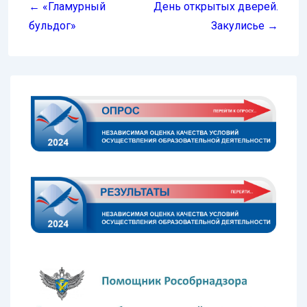
по
← «Гламурный
День открытых дверей.
записям
бульдог»
Закулисье →