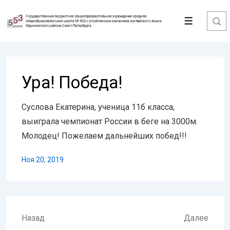
↓
Перейти
Меню
к
основному
содержимому
Ура! Победа!
Суслова Екатерина, ученица 11б класса,
выиграла чемпионат России в беге на 3000м.
Молодец! Пожелаем дальнейших побед!!!
Ноя 20, 2019
Навигация
Назад
Далее