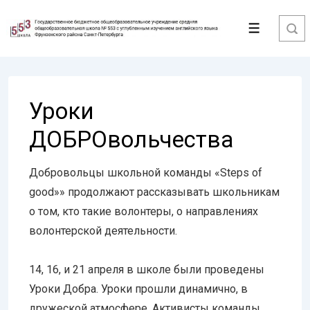
↓
Перейти
Меню
к
основному
содержимому
Уроки
ДОБРОвольчества
Добровольцы школьной команды «Steps of
good»» продолжают рассказывать школьникам
о том, кто такие волонтеры, о направлениях
волонтерской деятельности.
14, 16, и 21 апреля в школе были проведены
Уроки Добра. Уроки прошли динамично, в
дружеской атмосфере. Активисты команды